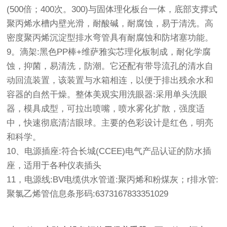
(500倍；400次。300)与固体理化板台一体，底部支撑式
聚丙烯水槽内壁光滑，耐酸碱，耐腐蚀，易于清洗。高
密度聚丙烯沉淀型排水弯管具有耐腐蚀和防堵塞功能。
9。滴架:黑色PP棒+维萨雅实芯理化板制成，耐化学腐
蚀，抑菌，易清洗，防潮。它还配有带导流孔的清水自
动回流装置，该装置与水箱相连，以便于排出残余水和
容器的自然干燥。整体美观实用洗眼器:采用单头洗眼
器，模具成型，可拉出喷嘴，喷水雾化扩散，强度适
中，快速彻底清洁眼球。主要的色彩设计是红色，明亮
和科学。
10、电源插座:符合长城(CCEE)电气产品认证的防水插
座，适用于各种仪表插头
11，电源线:BV电缆供水管道:聚丙烯和粉煤灰；r排水管:
聚氯乙烯管信息条形码:6373167833351029