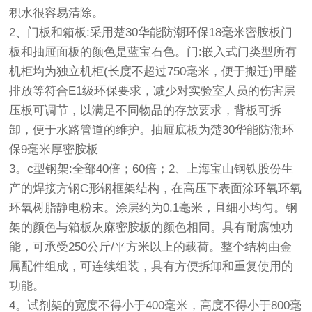
积水很容易清除。
2、门板和箱板:采用楚30华能防潮环保18毫米密胺板门
板和抽屉面板的颜色是蓝宝石色。门:嵌入式门类型所有
机柜均为独立机柜(长度不超过750毫米，便于搬迁)甲醛
排放等符合E1级环保要求，减少对实验室人员的伤害层
压板可调节，以满足不同物品的存放要求，背板可拆
卸，便于水路管道的维护。抽屉底板为楚30华能防潮环
保9毫米厚密胺板
3。c型钢架:全部40倍；60倍；2、上海宝山钢铁股份生
产的焊接方钢C形钢框架结构，在高压下表面涂环氧环氧
环氧树脂静电粉末。涂层约为0.1毫米，且细小均匀。钢
架的颜色与箱板灰麻密胺板的颜色相同。具有耐腐蚀功
能，可承受250公斤/平方米以上的载荷。整个结构由金
属配件组成，可连续组装，具有方便拆卸和重复使用的
功能。
4。试剂架的宽度不得小于400毫米，高度不得小于800毫