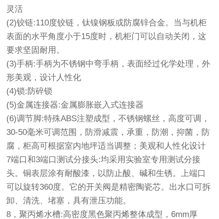
灵活
(2)铰链:110度铰链，钛镍钢板或防腐锌合金。当与机柜
表面的水平角度小于15度时，机柜门可以自动关闭，这
要求坚固耐用。
(3)手柄:手柄为不锈钢中弯手柄，表面经过化学处理，外
形美观，设计人性化
(4)锁:防碎锁
(5)金属连接器:金属膨胀嵌入式连接器
(6)调节脚:特殊ABS注塑成型，不锈钢螺丝，高度可调，
30-50毫米可调范围，防滑减震，承重，防潮，抑菌，防
腐，柜高可根据室内地坪适当调整；美观和人性化设计
7端口和3端口测试分接头:均采用实验室专用测试分接
头。铜表层涂有耐酸漆，以防止酸、碱和生锈。上端口
可以旋转360度。它的开关阀是精密陶瓷芯。出水口可拆
卸、清洗、堵塞，具有泄压功能。
8，聚丙烯水槽:高密度黑色聚丙烯整体成型，6mm厚