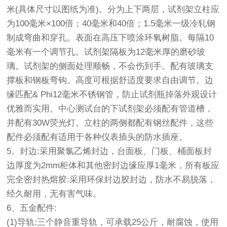
米(具体尺寸以图纸为准)。分为上下两层，试剂架立柱应
为100毫米×100倍；40毫米和40倍；1.5毫米一级冷轧钢
制成弯曲和穿孔。表面在高压下喷涂环氧树脂。每隔10
毫米有一个调节孔。试剂架隔板为12毫米厚的磨砂玻
璃。试剂架的侧面处理顺畅，不会伤到手。配有玻璃支
撑板和钢板弯钩。高度可根据舒适度要求自由调节。边
缘匹配& Phi12毫米不锈钢管，防止试剂瓶掉落外观设计
优雅而实用。中心测试台的下试剂架必须配有管道槽，
并配有30W荧光灯。立柱的两侧都配有钢丝配件，这些
配件必须配有适用于各种仪表插头的防水插座。
5。封边:采用聚氯乙烯封边，台面板、门板、桶面板封
边厚度为2mm柜体和其他密封边缘应厚1毫米，所有板应
完全密封热熔胶:采用环保封边胶封边，防水不易脱落，
经久耐用，无有害气味。
6、五金配件:
(1)导轨:三个静音重导轨，可承载25公斤，耐腐蚀，使用