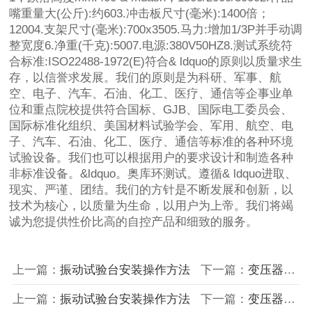
嘴重量大(公斤):约603.冲击板尺寸(毫米):1400倍；
12004.支架尺寸(毫米):700x3505.马力:增加1/3P并手动调
整宽度6.净重(千克):5007.电源:380V50HZ8.测试系统符
合标准:ISO22488-1972(E)符合& ldquo的原则以质量求生
存，以信誉求发展。我们的原则是为科研、军事、航
空、电子、汽车、石油、化工、医疗、通信等企事业单
位和重点院校提供符合国标、GJB、国际电工委员会、
国际标准化组织、美国材料试验学会、军用、航空、电
子、汽车、石油、化工、医疗、通信等标准的各种环境
试验设备。我们也可以根据用户的要求设计和制造各种
非标准设备。&ldquo。奥库环测试。遵循& ldquo进取、
现实、严谨、团结。我们的方针是不断发展和创新，以
技术为核心，以质量为生命，以用户为上帝。我们将竭
诚为您提供性价比高的自控产品和细致的服务。
上一篇：
振动试验台安装操作方法
下一篇：
变压器综合试验台设备相关知识
上一篇：
振动试验台安装操作方法
下一篇：
变压器综合试验台设备相关知识