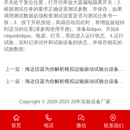
开关处于复位位置，打开功率放大器漏电隔离开关；2、
根据测试任务的要求正确设置测试参数，并保存，如果
调用测试数据必须检查测试设置是否与测试任务书一
致；3、按下开机按钮，风扇启动后此时，将增益旋钮转
到适当的位置(请参阅使用手册)。准备&ldquo。开始&
rdquo&ldquo。电源。灯亮，系统进入运行状态。4.运行
试验，实时记录试件和试验设备的状态，并保存相应的
试验数据:
上一篇：
海达仪器为你解析模拟运输振动试验台设备测试
上一篇：
海达仪器为你解析模拟运输振动试验台设备测试
Copyright © 2020-2023 20年实验设备厂家
首页
电话
微信
联系我们