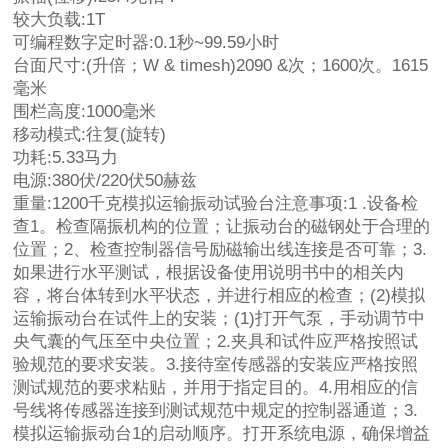
较大负载:1T
可编程数字定时器:0.1秒~99.59小时
台面尺寸:(升倍；W & timesh)2090 &次；1600次。1615
毫米
围栏高度:1000毫米
移动模式:往复(旋转)
功耗:5.33马力
电源:380伏/220伏50赫兹
重量:1200千克模拟运输振动试验台注意事项:1 .设备检
查1。检查隔振机构的位置；让振动台的磁钢处于合理的
位置；2、检查控制器信号励磁输出线连接是否可靠；3.
如果进行水平测试，根据设备使用说明书中的相关内
容，将台体转到水平状态，并进行相应的检查；(2)模拟
运输振动台在试件上的安装；(1)打开气泵，手动调节中
央气囊的气压至中央位置；2.夹具和试件应严格按照试
验规范的要求安装。3.接待室传感器的安装应严格按照
测试规范的要求粘贴，并用于指定目的。4.用相应的信
号线将传感器连接到测试规范中规定的控制器通道；3.
模拟运输振动台1的启动顺序。打开系统电源，确保增益