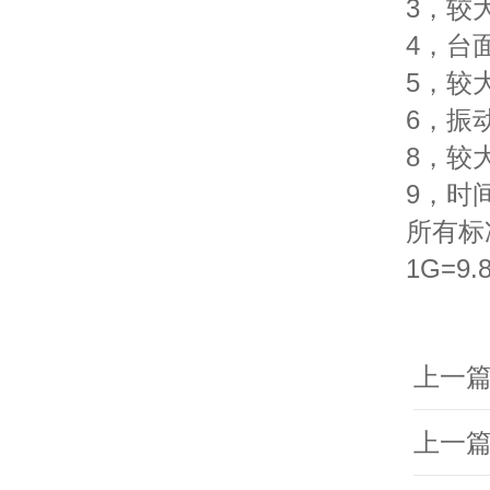
3，较大
4，台面尺
5，较大
6，振
8，较大
9，时
所有标
1G=9.
上一
上一