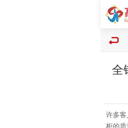
全
许多客
柜的质