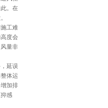
如此。在
大。
和施工难
的高度会
通风量非
备，延误
加整体运
会增加排
压抑感