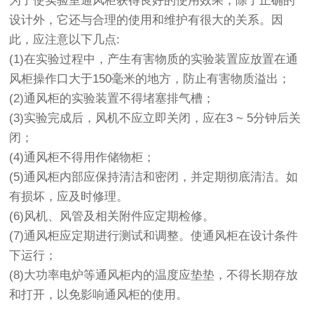
为了使实验室通风柜获得良好的使用效果，除了正确的
设计外，它还与合理的使用和维护有很大的关系。因
此，应注意以下几点:
(1)在实验过程中，产生有害物质的实验装置应放置在通
风柜操作口大于150毫米的地方，防止有害物质溢出；
(2)通风柜的实验装置不得堵塞排气槽；
(3)实验完成后，风机不应立即关闭，应在3 ~ 5分钟后关
闭；
(4)通风柜不得用作储物柜；
(5)通风柜内部应保持清洁和密闭，并定期彻底清洁。如
有损坏，应及时修理。
(6)风机、风管及相关附件应定期检修。
(7)通风柜应定期进行测试和调整。使通风柜在设计条件
下运行；
(8)大功率电炉等通风柜内的温度应垫垫，不得长期存放
和打开，以免影响通风柜的使用。