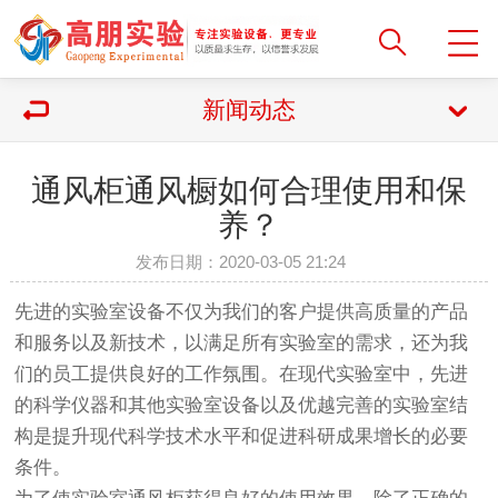
新闻动态
通风柜通风橱如何合理使用和保
养？
发布日期：2020-03-05 21:24
先进的实验室设备不仅为我们的客户提供高质量的产品
和服务以及新技术，以满足所有实验室的需求，还为我
们的员工提供良好的工作氛围。在现代实验室中，先进
的科学仪器和其他实验室设备以及优越完善的实验室结
构是提升现代科学技术水平和促进科研成果增长的必要
条件。