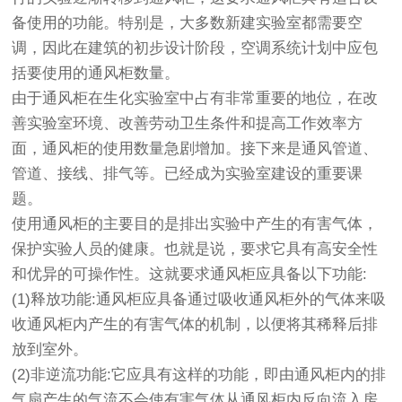
备使用的功能。特别是，大多数新建实验室都需要空
调，因此在建筑的初步设计阶段，空调系统计划中应包
括要使用的通风柜数量。
由于通风柜在生化实验室中占有非常重要的地位，在改
善实验室环境、改善劳动卫生条件和提高工作效率方
面，通风柜的使用数量急剧增加。接下来是通风管道、
管道、接线、排气等。已经成为实验室建设的重要课
题。
使用通风柜的主要目的是排出实验中产生的有害气体，
保护实验人员的健康。也就是说，要求它具有高安全性
和优异的可操作性。这就要求通风柜应具备以下功能:
(1)释放功能:通风柜应具备通过吸收通风柜外的气体来吸
收通风柜内产生的有害气体的机制，以便将其稀释后排
放到室外。
(2)非逆流功能:它应具有这样的功能，即由通风柜内的排
气扇产生的气流不会使有害气体从通风柜内反向流入房