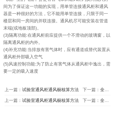
间为了保证这一功能的实现，用单管连接通风柜和通风
器是一种很好的方法，它不能用单管连接，只限于同一
楼层和同一房间的并联连接。通风机尽可能安装在管道
末端(或地板顶部)。
(3)隔离功能:在通风柜前应提供一个不滑动的玻璃窗，以
隔离通风柜的内外。
(4)补充功能:当排放有害气体时，应有通道或替代装置从
通风柜外部吸入空气
(5)风速控制功能:为了防止有害气体从通风柜中逸出，需
要一定的吸入速度
上一篇：
试验室通风柜通风橱核算方法
下一篇：
全钢PP通风柜通风橱
上一篇：
试验室通风柜通风橱核算方法
下一篇：
全钢PP通风柜通风橱