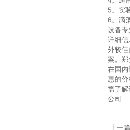
4。通
5。实
6。滴
设备专
详细信
外较佳
案。郑
在国内
惠的价
需了解
公司
上一