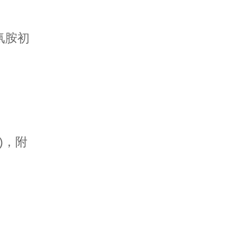
氰胺初
3)，附