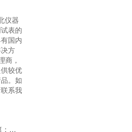
北仪器
测试表的
具有国内
解决方
理商，
提供较优
产品。如
请联系我
篇：
合肥钢木器皿柜/药品柜