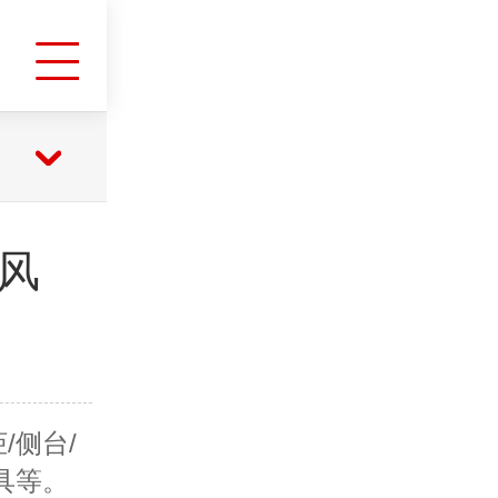
风
/侧台/
具等。