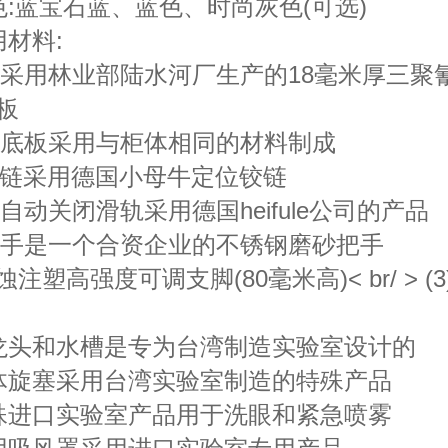
色:蓝宝石蓝、蓝色、时尚灰色(可选)
用材料:
基材采用林业部陆水河厂生产的18毫米厚三聚
板
抽屉底板采用与柜体相同的材料制成
门铰链采用德国小母牛定位铰链
屉自动关闭滑轨采用德国heifule公司的产品
门把手是一个合资企业的不锈钢磨砂把手
腐蚀注塑高强度可调支脚(80毫米高)< br/ > (
龙头和水槽是专为台湾制造实验室设计的
体旋塞采用台湾实验室制造的特殊产品
殊进口实验室产品用于洗眼和紧急喷雾