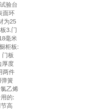
木试验台
，表面环
材为25
板3.门
18毫米
橱柜板:
。门板
边厚度
用两件
用弹簧
聚氯乙烯
用的:
调节高