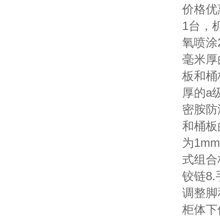
价格优
1台，机
氧喷涂
毫米厚
板和桶
厚的a
密胺防
和桶板
为1m
式组合
铰链8
调整脚
柜体下