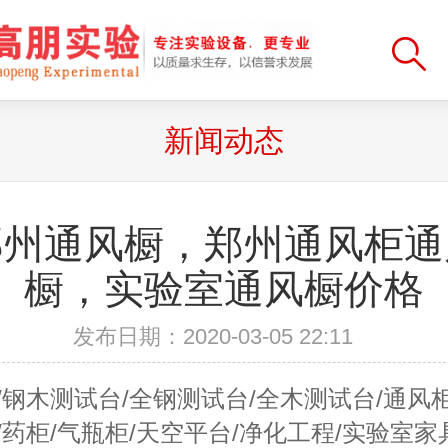
新闻动态
郑州通风橱，郑州通风柜通
橱，实验室通风橱价格
发布日期：2020-03-05 22:11
/钢木测试台/全钢测试台/全木测试台/通风柜
/药柜/气瓶柜/天空平台/净化工程/实验室家