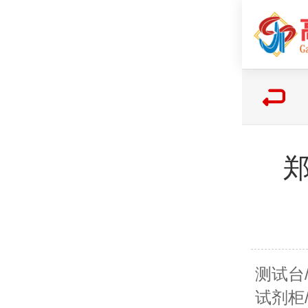
测试台
试剂柜