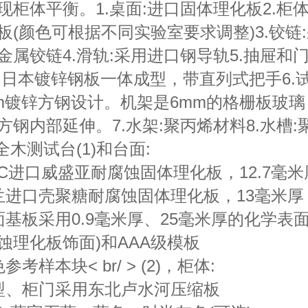
现柜体平衡。1.桌面:进口固体理化板2.柜体
板(颜色可根据不同实验室要求调整)3.铰链
金属铰链4.滑轨:采用进口钢导轨5.抽屉和
用日本镀锌钢板一体成型，带直列式把手6.
mm镀锌方钢设计。机架是6mm的格栅板玻
方钢内部延伸。7.水架:聚丙烯材料8.水槽:
全木测试台(1)和台面:
-SPC进口威盛亚耐腐蚀固体理化板，12.7毫米
兰进口壳聚糖耐腐蚀固体理化板，13毫米厚
面基板采用0.9毫米厚、25毫米厚的化学表面
蚀理化板饰面)和AAA级模板
参考样本块< br/ > (2)，柜体:
型、柜门采用东北卢水河压缩板