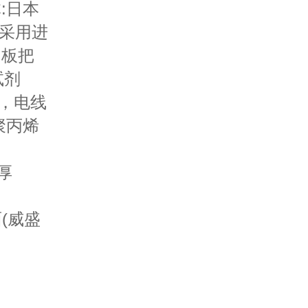
:日本
:采用进
门板把
试剂
璃，电线
聚丙烯
厚
(威盛