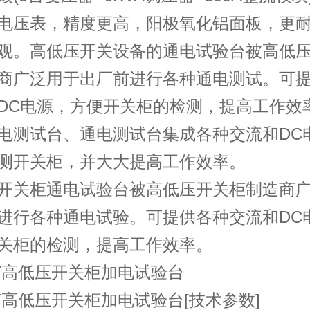
电压表，精度更高，阳极氧化铝面板，更
观。高低压开关设备的通电试验台被高低
商广泛用于出厂前进行各种通电测试。可
DC电源，方便开关柜的检测，提高工作效
电测试台、通电测试台集成各种交流和DC
测开关柜，并大大提高工作效率。
开关柜通电试验台被高低压开关柜制造商
进行各种通电试验。可提供各种交流和DC
关柜的检测，提高工作效率。
YT高低压开关柜加电试验台
YT高低压开关柜加电试验台[技术参数]