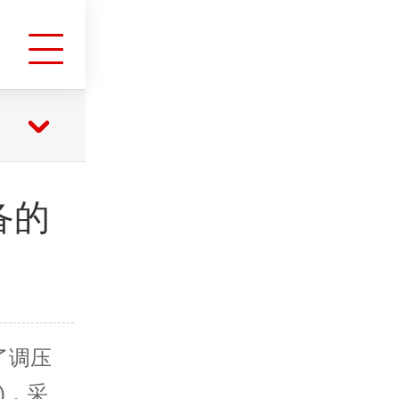
备的
了调压
)，采