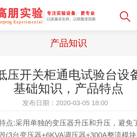
产品知识
低压开关柜通电试验台设
基础知识，产品特点
发布日期：2020-03-05 18:00
特点:采用单独的变压器升压和升压，避免
毁(3台变压器+6KVA调压器+300A整流模块