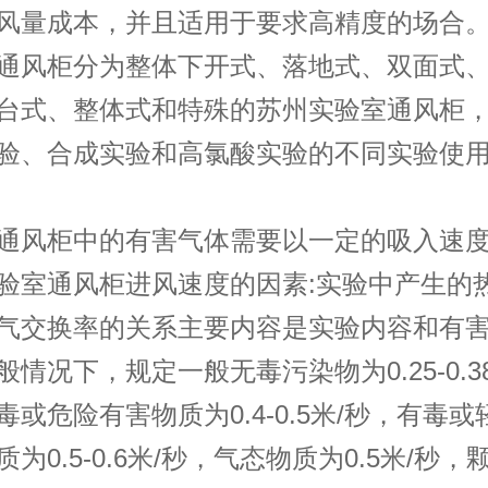
风量成本，并且适用于要求高精度的场合
通风柜分为整体下开式、落地式、双面式
台式、整体式和特殊的苏州实验室通风柜
验、合成实验和高氯酸实验的不同实验使
通风柜中的有害气体需要以一定的吸入速
验室通风柜进风速度的因素:实验中产生的
气交换率的关系主要内容是实验内容和有
般情况下，规定一般无毒污染物为0.25-0.38
毒或危险有害物质为0.4-0.5米/秒，有毒或
为0.5-0.6米/秒，气态物质为0.5米/秒